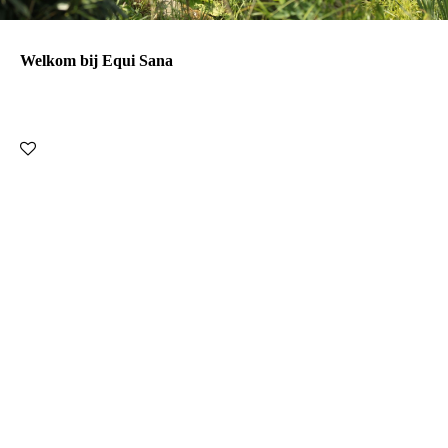
Welkom bij Equi Sana
Natural Horsemanship training en instructie, RuiterCoach en
Bodywork
Equi Sana betekent 'gezond paard' en balans en gezondheid op
zowel fysiek als mentaal gebied is mijn doelstelling, welke
bereikt wordt door het toepassen van Oosterse
massagetechnieken bij zowel paard als mens.
In eerste inst
antie ben ik begonnen met het masseren van
paarden. Tijdens het volgen van de opleiding tot Guasha voor
paard en mens, ben ik echter ook zeer enthousiast geworden
over het humane
deel. Daarom geef ik nu ook Guasha massages
voor mensen. Een techniek die vaak zeer goede resultaten geeft.
Zowel voor paard als humaan, kunnen de massages indien
nodig, ondersteund worden d.m.v. essentiële oliën.
Paarden kunnen, naast Guasha, ook gemasseerd worden d.m.v.
Shiatsu en Fascia technieken. In de meeste gevallen zal ik